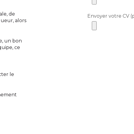
le, de
Envoyer votre CV (
gueur, alors
e, un bon
quipe, ce
ter le
inement