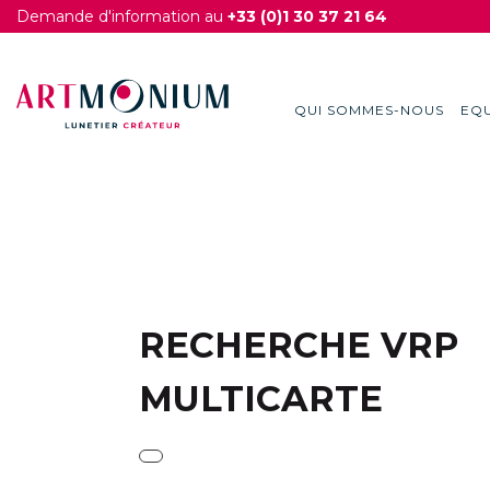
Demande d'information au
+33 (0)1 30 37 21 64
QUI SOMMES-NOUS
EQU
Skip
to
content
RECHERCHE VRP
MULTICARTE