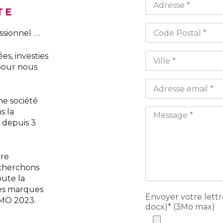
TE
ssionnel ….
s, investies
pour nous
ne société
s la
, depuis 3
tre
echerchons
oute la
les marques
Envoyer votre lettr
LMO 2023.
docx)* (3Mo max)