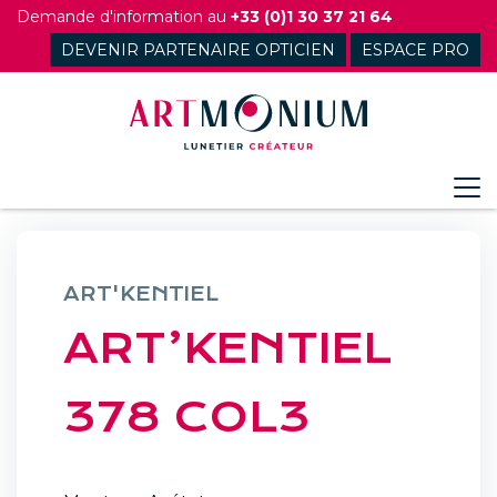
Skip
Demande d'information au
+33 (0)1 30 37 21 64
to
DEVENIR PARTENAIRE OPTICIEN
ESPACE PRO
content
ART'KENTIEL
ART’KENTIEL
378 COL3