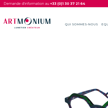
Demande d'information au
+33 (0)1 30 37 21 64
QUI SOMMES-NOUS
EQU
Skip
to
content