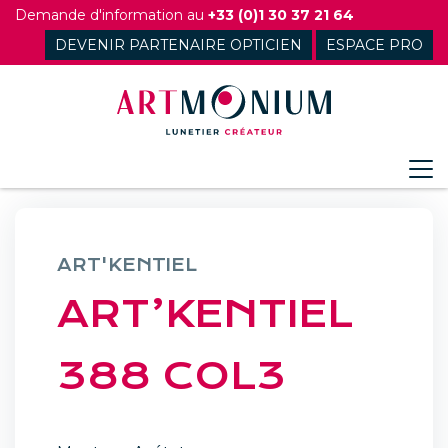
Skip
Demande d'information au
+33 (0)1 30 37 21 64
to
DEVENIR PARTENAIRE OPTICIEN
ESPACE PRO
content
ART'KENTIEL
ART’KENTIEL
388 COL3