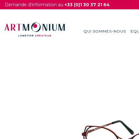
Demande d'information au
+33 (0)1 30 37 21 64
QUI SOMMES-NOUS
EQU
Skip
to
content