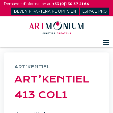
Skip
Demande d'information au
+33 (0)1 30 37 21 64
to
DEVENIR PARTENAIRE OPTICIEN
ESPACE PRO
content
ART'KENTIEL
ART’KENTIEL
413 COL1