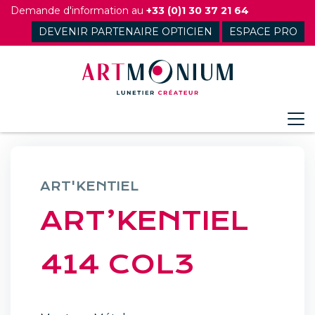
Skip
Demande d'information au
+33 (0)1 30 37 21 64
to
DEVENIR PARTENAIRE OPTICIEN
ESPACE PRO
content
ART'KENTIEL
ART’KENTIEL
414 COL3