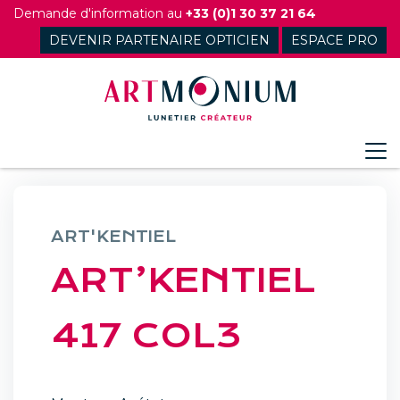
Skip
Demande d'information au
+33 (0)1 30 37 21 64
to
DEVENIR PARTENAIRE OPTICIEN
ESPACE PRO
content
ART'KENTIEL
ART’KENTIEL
417 COL3