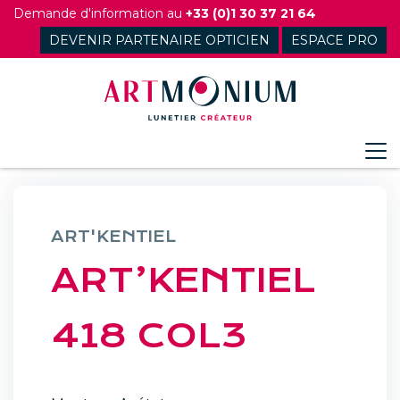
Skip
Demande d'information au
+33 (0)1 30 37 21 64
to
DEVENIR PARTENAIRE OPTICIEN
ESPACE PRO
content
ART'KENTIEL
ART’KENTIEL
418 COL3