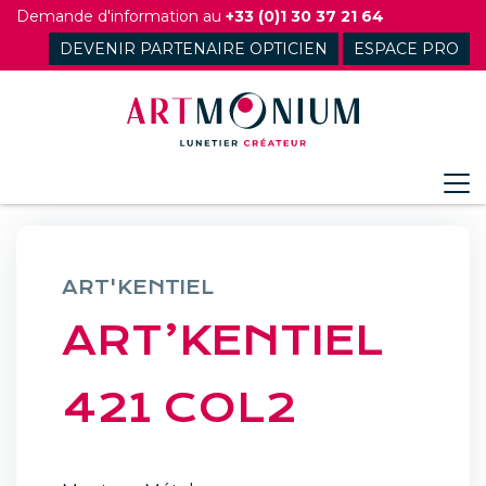
Skip
Demande d'information au
+33 (0)1 30 37 21 64
to
DEVENIR PARTENAIRE OPTICIEN
ESPACE PRO
content
ART'KENTIEL
ART’KENTIEL
421 COL2