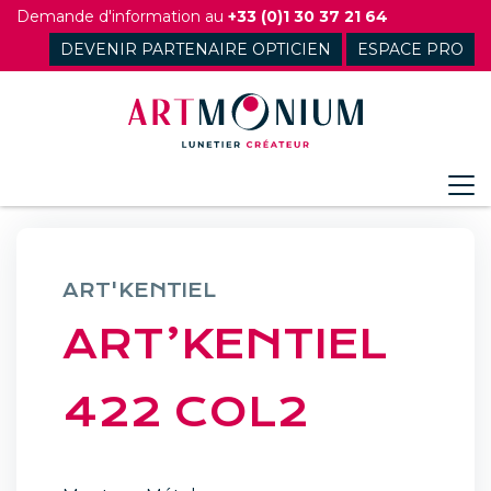
Skip
Demande d'information au
+33 (0)1 30 37 21 64
to
DEVENIR PARTENAIRE OPTICIEN
ESPACE PRO
content
ART'KENTIEL
ART’KENTIEL
422 COL2