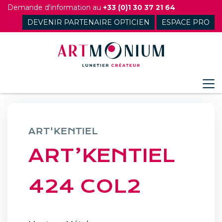
Skip
Demande d'information au
+33 (0)1 30 37 21 64
to
DEVENIR PARTENAIRE OPTICIEN
ESPACE PRO
content
ART'KENTIEL
ART’KENTIEL
424 COL2