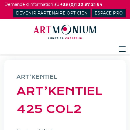
Skip
Demande d'information au
+33 (0)1 30 37 21 64
to
DEVENIR PARTENAIRE OPTICIEN
ESPACE PRO
content
ART'KENTIEL
ART’KENTIEL
425 COL2