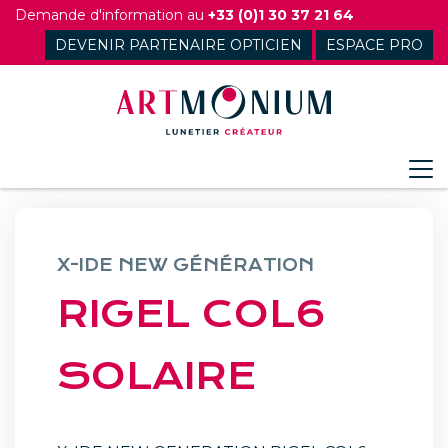
Skip
Demande d'information au
+33 (0)1 30 37 21 64
to
DEVENIR PARTENAIRE OPTICIEN
ESPACE PRO
content
X-IDE NEW GÉNÉRATION
RIGEL COL6
SOLAIRE