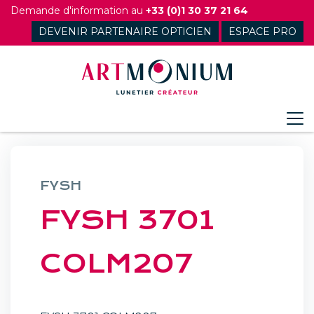
Skip
Demande d'information au
+33 (0)1 30 37 21 64
to
DEVENIR PARTENAIRE OPTICIEN
ESPACE PRO
content
FYSH
FYSH 3701
COLM207