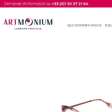
Demande d'information au
+33 (0)1 30 37 21 64
QUI SOMMES-NOUS
EQU
Skip
to
content