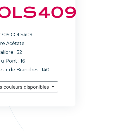
OLS409
3709 COLS409
re Acétate
alibre : 52
du Pont : 16
ur de Branches : 140
s couleurs disponibles