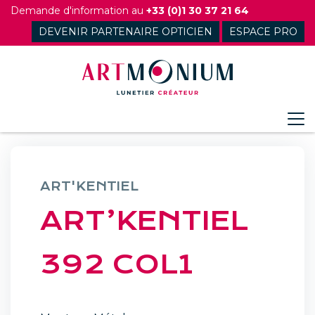
Skip
Demande d'information au
+33 (0)1 30 37 21 64
to
DEVENIR PARTENAIRE OPTICIEN
ESPACE PRO
content
ART'KENTIEL
ART’KENTIEL
392 COL1