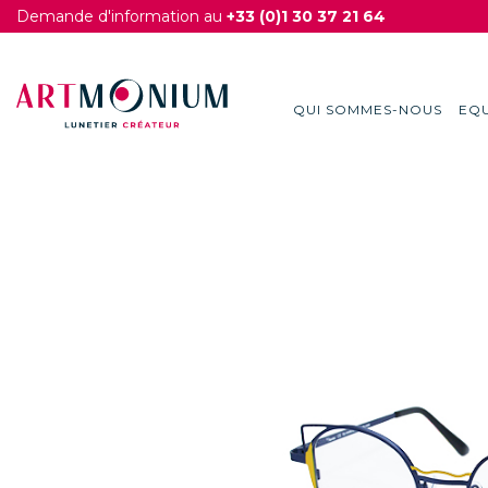
Demande d'information au
+33 (0)1 30 37 21 64
QUI SOMMES-NOUS
EQU
Skip
to
content