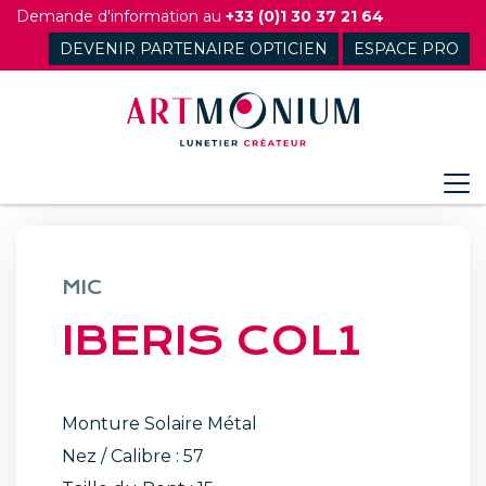
Skip
Demande d'information au
+33 (0)1 30 37 21 64
to
DEVENIR PARTENAIRE OPTICIEN
ESPACE PRO
content
MIC
IBERIS COL1
Monture Solaire Métal
Nez / Calibre : 57