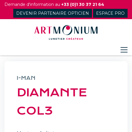
Skip
Demande d'information au
+33 (0)1 30 37 21 64
to
DEVENIR PARTENAIRE OPTICIEN
ESPACE PRO
content
I-MAN
DIAMANTE
COL3