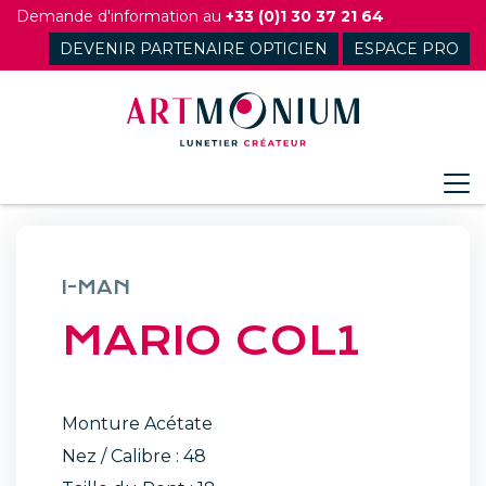
Skip
Demande d'information au
+33 (0)1 30 37 21 64
to
DEVENIR PARTENAIRE OPTICIEN
ESPACE PRO
content
I-MAN
MARIO COL1
Monture Acétate
Nez / Calibre : 48