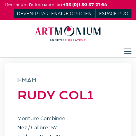
Skip
Demande d'information au
+33 (0)1 30 37 21 64
to
DEVENIR PARTENAIRE OPTICIEN
ESPACE PRO
content
I-MAN
RUDY COL1
Monture Combinée
Nez / Calibre : 57