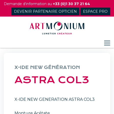
Skip
Demande d'information au
+33 (0)1 30 37 21 64
to
DEVENIR PARTENAIRE OPTICIEN
ESPACE PRO
content
X-IDE NEW GÉNÉRATION
ASTRA COL3
X-IDE NEW GENERATION ASTRA COL3
Monture Acétate