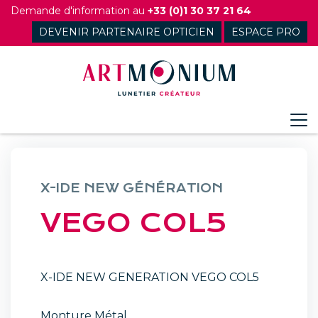
Skip
Demande d'information au
+33 (0)1 30 37 21 64
to
DEVENIR PARTENAIRE OPTICIEN
ESPACE PRO
content
X-IDE NEW GÉNÉRATION
VEGO COL5
X-IDE NEW GENERATION VEGO COL5
Monture Métal