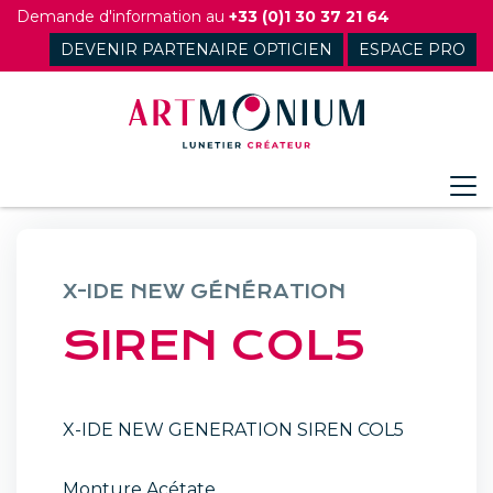
Skip
Demande d'information au
+33 (0)1 30 37 21 64
to
DEVENIR PARTENAIRE OPTICIEN
ESPACE PRO
content
X-IDE NEW GÉNÉRATION
SIREN COL5
X-IDE NEW GENERATION SIREN COL5
Monture Acétate