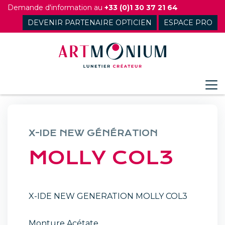
Skip
Demande d'information au
+33 (0)1 30 37 21 64
to
DEVENIR PARTENAIRE OPTICIEN
ESPACE PRO
content
X-IDE NEW GÉNÉRATION
MOLLY COL3
X-IDE NEW GENERATION MOLLY COL3
Monture Acétate