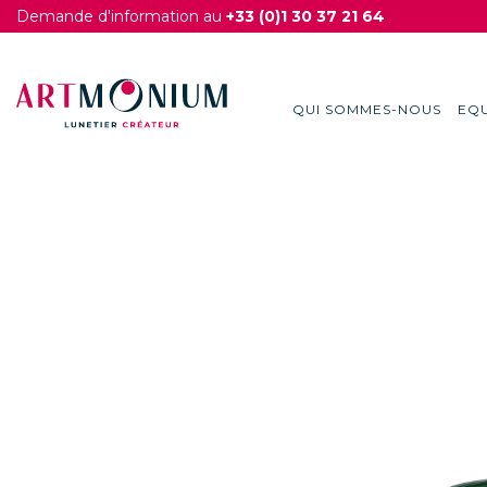
Demande d'information au
+33 (0)1 30 37 21 64
QUI SOMMES-NOUS
EQU
Skip
to
content