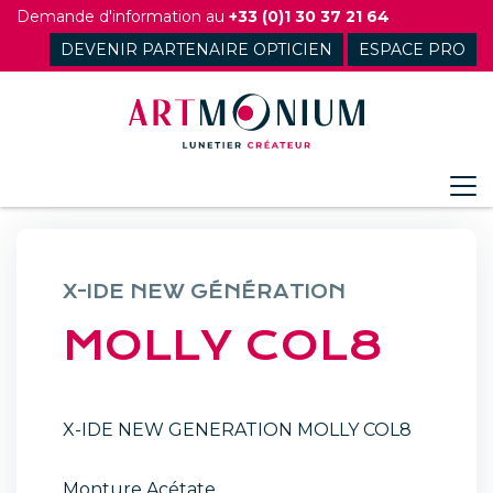
Skip
Demande d'information au
+33 (0)1 30 37 21 64
to
DEVENIR PARTENAIRE OPTICIEN
ESPACE PRO
content
X-IDE NEW GÉNÉRATION
MOLLY COL8
X-IDE NEW GENERATION MOLLY COL8
Monture Acétate