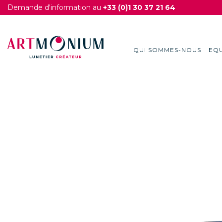
Demande d'information au
+33 (0)1 30 37 21 64
QUI SOMMES-NOUS
EQU
Skip
to
content