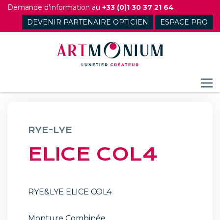
Skip
Demande d'information au
+33 (0)1 30 37 21 64
to
DEVENIR PARTENAIRE OPTICIEN
ESPACE PRO
content
RYE-LYE
ELICE COL4
RYE&LYE ELICE COL4
Monture Combinée