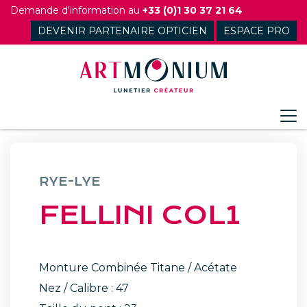
Skip
Demande d'information au
+33 (0)1 30 37 21 64
to
DEVENIR PARTENAIRE OPTICIEN
ESPACE PRO
content
RYE-LYE
FELLINI COL1
Monture Combinée Titane / Acétate
Nez / Calibre : 47