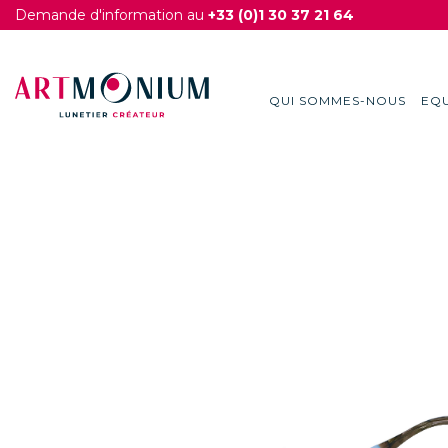
Demande d'information au
+33 (0)1 30 37 21 64
QUI SOMMES-NOUS
EQU
Skip
to
content