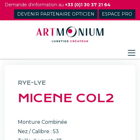
Skip
Demande d'information au
+33 (0)1 30 37 21 64
to
DEVENIR PARTENAIRE OPTICIEN
ESPACE PRO
content
RYE-LYE
MICENE COL2
Monture Combinée
Nez / Calibre : 53