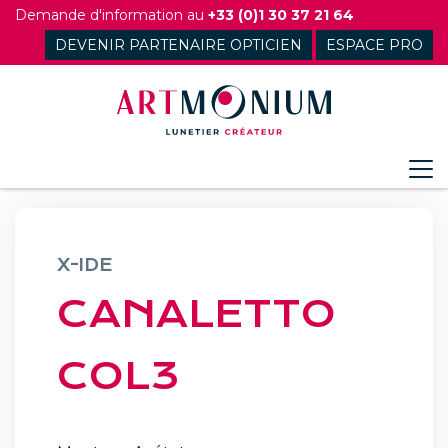
Skip
Demande d'information au
+33 (0)1 30 37 21 64
to
DEVENIR PARTENAIRE OPTICIEN
ESPACE PRO
content
X-IDE
CANALETTO
COL3