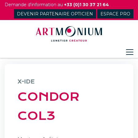
Skip
Demande d'information au
+33 (0)1 30 37 21 64
to
DEVENIR PARTENAIRE OPTICIEN
ESPACE PRO
content
X-IDE
CONDOR
COL3