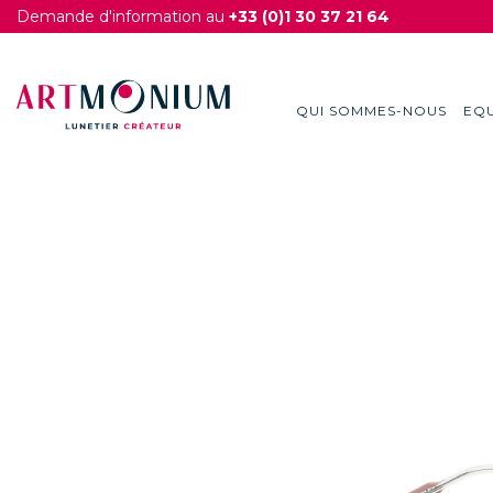
Demande d'information au
+33 (0)1 30 37 21 64
QUI SOMMES-NOUS
EQU
Skip
to
content