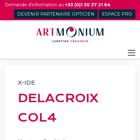
Skip
Demande d'information au
+33 (0)1 30 37 21 64
to
DEVENIR PARTENAIRE OPTICIEN
ESPACE PRO
content
X-IDE
DELACROIX
COL4