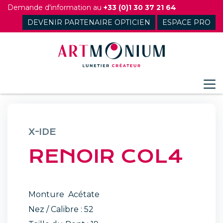
Skip
Demande d'information au
+33 (0)1 30 37 21 64
to
DEVENIR PARTENAIRE OPTICIEN
ESPACE PRO
content
X-IDE
RENOIR COL4
Monture Acétate
Nez / Calibre : 52