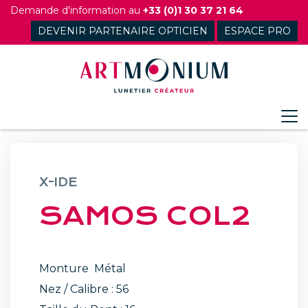
Skip
Demande d'information au
+33 (0)1 30 37 21 64
to
DEVENIR PARTENAIRE OPTICIEN
ESPACE PRO
content
X-IDE
SAMOS COL2
Monture Métal
Nez / Calibre : 56