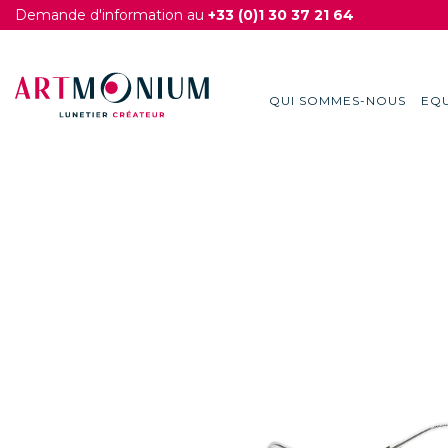
Demande d'information au
+33 (0)1 30 37 21 64
QUI SOMMES-NOUS
EQU
Skip
to
content