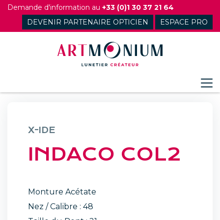
Skip
Demande d'information au
+33 (0)1 30 37 21 64
to
DEVENIR PARTENAIRE OPTICIEN
ESPACE PRO
content
X-IDE
INDACO COL2
Monture Acétate
Nez / Calibre : 48