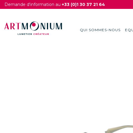
Demande d'information au
+33 (0)1 30 37 21 64
QUI SOMMES-NOUS
EQU
Skip
to
content