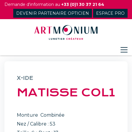
Skip
Demande d'information au
+33 (0)1 30 37 21 64
to
DEVENIR PARTENAIRE OPTICIEN
ESPACE PRO
content
X-IDE
MATISSE COL1
Monture Combinée
Nez / Calibre : 53