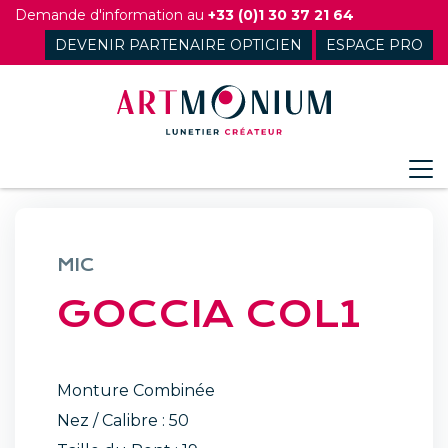
Skip
Demande d'information au
+33 (0)1 30 37 21 64
to
DEVENIR PARTENAIRE OPTICIEN
ESPACE PRO
content
MIC
GOCCIA COL1
Monture Combinée
Nez / Calibre : 50