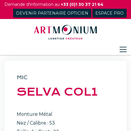
Skip
Demande d'information au
+33 (0)1 30 37 21 64
to
DEVENIR PARTENAIRE OPTICIEN
ESPACE PRO
content
MIC
SELVA COL1
Monture Métal
Nez / Calibre : 53