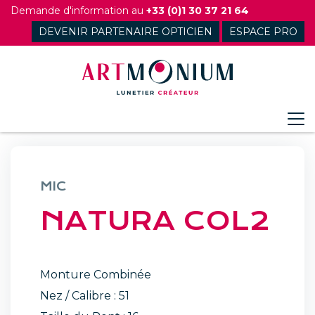
Skip
Demande d'information au
+33 (0)1 30 37 21 64
to
DEVENIR PARTENAIRE OPTICIEN
ESPACE PRO
content
MIC
NATURA COL2
Monture Combinée
Nez / Calibre : 51