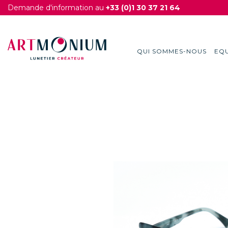
Demande d'information au
+33 (0)1 30 37 21 64
QUI SOMMES-NOUS
EQU
Skip
to
content