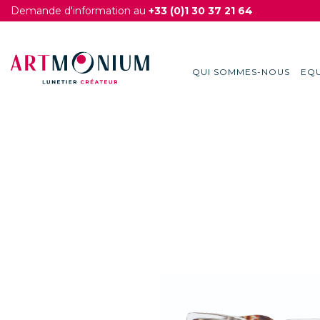
Demande d'information au
+33 (0)1 30 37 21 64
QUI SOMMES-NOUS
EQU
Skip
to
content