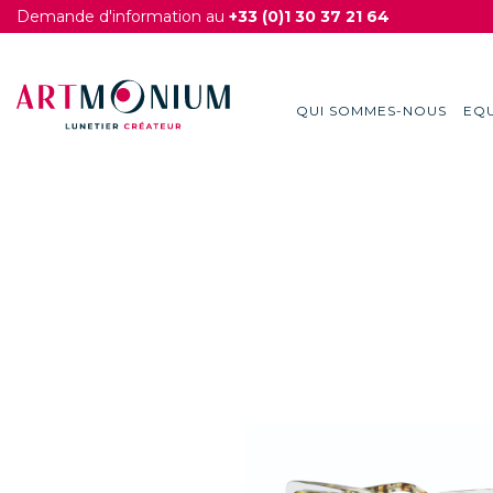
Demande d'information au
+33 (0)1 30 37 21 64
QUI SOMMES-NOUS
EQU
Skip
to
content