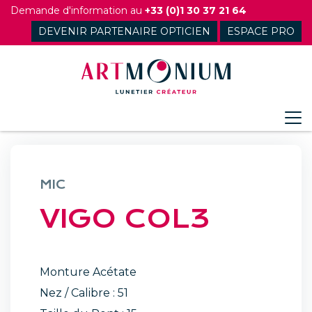
Skip
Demande d'information au
+33 (0)1 30 37 21 64
to
DEVENIR PARTENAIRE OPTICIEN
ESPACE PRO
content
MIC
VIGO COL3
Monture Acétate
Nez / Calibre : 51